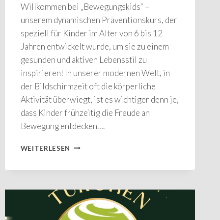
Willkommen bei „Bewegungskids“ –
unserem dynamischen Präventionskurs, der
speziell für Kinder im Alter von 6 bis 12
Jahren entwickelt wurde, um sie zu einem
gesunden und aktiven Lebensstil zu
inspirieren! In unserer modernen Welt, in
der Bildschirmzeit oft die körperliche
Aktivität überwiegt, ist es wichtiger denn je,
dass Kinder frühzeitig die Freude an
Bewegung entdecken….
BEWEGUNGSKIDS
WEITERLESEN
FÜR
KIDS
–
MIT
SPASS Z
UR B
EWEGUNG