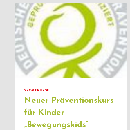
DIE
KINDER
DES
HORT
REIDEBURG
SPORTKURSE
Neuer Präventionskurs
für Kinder
„Bewegungskids“