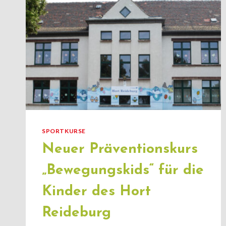
SPORTKURSE
Neuer Präventionskurs
„Bewegungskids“ für die
Kinder des Hort
Reideburg