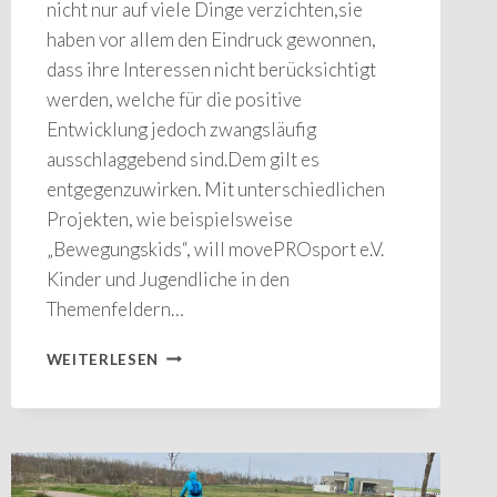
nicht nur auf viele Dinge verzichten,sie
haben vor allem den Eindruck gewonnen,
dass ihre Interessen nicht berücksichtigt
werden, welche für die positive
Entwicklung jedoch zwangsläufig
ausschlaggebend sind.Dem gilt es
entgegenzuwirken. Mit unterschiedlichen
Projekten, wie beispielsweise
„Bewegungskids“, will movePROsport e.V.
Kinder und Jugendliche in den
Themenfeldern…
BEWEGUNGSKIDS
WEITERLESEN
–
SPASS A
M B
EWEGEN