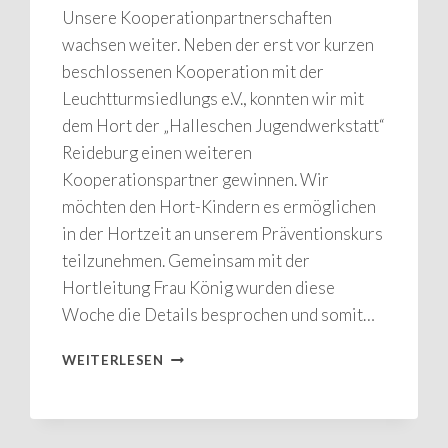
Unsere Kooperationpartnerschaften
wachsen weiter. Neben der erst vor kurzen
beschlossenen Kooperation mit der
Leuchtturmsiedlungs e.V., konnten wir mit
dem Hort der „Halleschen Jugendwerkstatt“
Reideburg einen weiteren
Kooperationspartner gewinnen. Wir
möchten den Hort-Kindern es ermöglichen
in der Hortzeit an unserem Präventionskurs
teilzunehmen. Gemeinsam mit der
Hortleitung Frau König wurden diese
Woche die Details besprochen und somit…
HORT
WEITERLESEN
REIDEBURG
IST
NEUER
KOOPERATIONSPARTNER