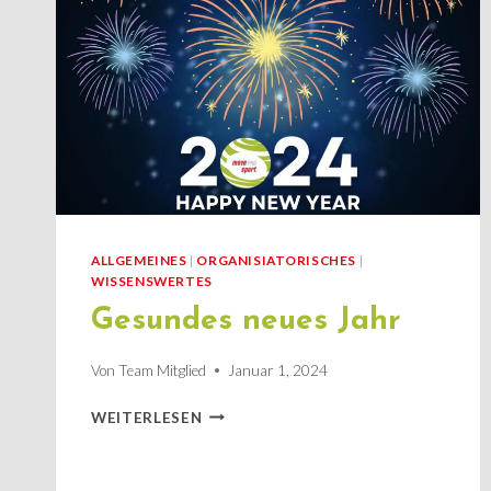
ALLGEMEINES
|
ORGANISIATORISCHES
|
WISSENSWERTES
Gesundes neues Jahr
Von
Team Mitglied
Januar 1, 2024
GESUNDES
WEITERLESEN
NEUES
JAHR