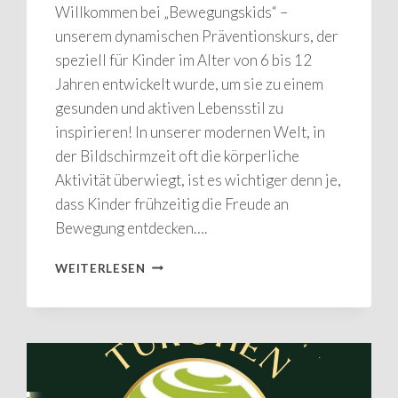
Willkommen bei „Bewegungskids“ –
unserem dynamischen Präventionskurs, der
speziell für Kinder im Alter von 6 bis 12
Jahren entwickelt wurde, um sie zu einem
gesunden und aktiven Lebensstil zu
inspirieren! In unserer modernen Welt, in
der Bildschirmzeit oft die körperliche
Aktivität überwiegt, ist es wichtiger denn je,
dass Kinder frühzeitig die Freude an
Bewegung entdecken….
BEWEGUNGSKIDS
WEITERLESEN
FÜR
KIDS
–
MIT
SPASS Z
UR B
EWEGUNG