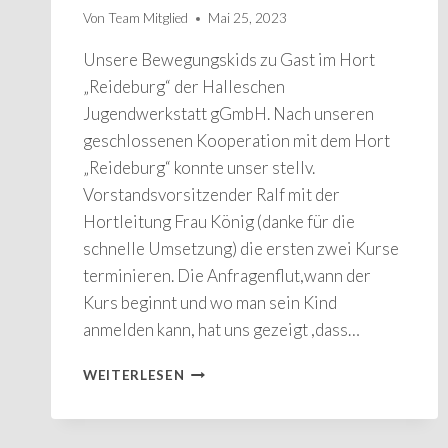
Von
Team Mitglied
Mai 25, 2023
Unsere Bewegungskids zu Gast im Hort
„Reideburg“ der Halleschen
Jugendwerkstatt gGmbH. Nach unseren
geschlossenen Kooperation mit dem Hort
„Reideburg“ konnte unser stellv.
Vorstandsvorsitzender Ralf mit der
Hortleitung Frau König (danke für die
schnelle Umsetzung) die ersten zwei Kurse
terminieren. Die Anfragenflut,wann der
Kurs beginnt und wo man sein Kind
anmelden kann, hat uns gezeigt ,dass…
NEUER
WEITERLESEN
PRÄVENTIONSKURS
„BEWEGUNGSKIDS“
FÜR