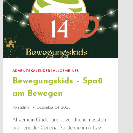
ADVENTSKALENDER
|
ALLGEMEINES
Bewegungskids – Spaß
am Bewegen
Von
admin
Dezember 14, 2023
Allgemein Kinder und Jugendliche mussten
während der Corona-Pandemie im Alltag