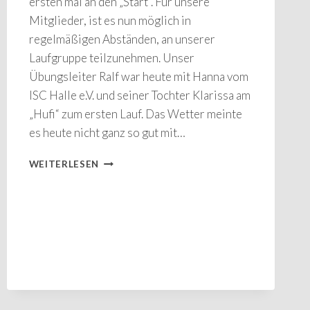
ersten mal an den „Start“. Für unsere
Mitglieder, ist es nun möglich in
regelmäßigen Abständen, an unserer
Laufgruppe teilzunehmen. Unser
Übungsleiter Ralf war heute mit Hanna vom
ISC Halle e.V. und seiner Tochter Klarissa am
„Hufi“ zum ersten Lauf. Das Wetter meinte
es heute nicht ganz so gut mit…
LAUFGRUPPE
WEITERLESEN
„HUFI“
GEHT
AN
DEN
START