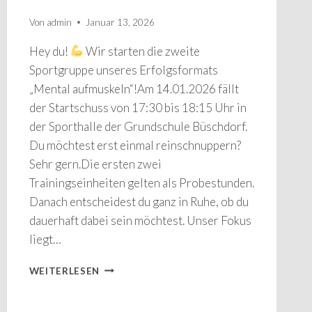
Von
admin
Januar 13, 2026
Hey du!
Wir starten die zweite
Sportgruppe unseres Erfolgsformats
„Mental aufmuskeln“!Am 14.01.2026 fällt
der Startschuss von 17:30 bis 18:15 Uhr in
der Sporthalle der Grundschule Büschdorf.
Du möchtest erst einmal reinschnuppern?
Sehr gern.Die ersten zwei
Trainingseinheiten gelten als Probestunden.
Danach entscheidest du ganz in Ruhe, ob du
dauerhaft dabei sein möchtest. Unser Fokus
liegt…
2.SPORTGRUPPE
WEITERLESEN
„MENTAL
AUFMUSKELN“
STARTET