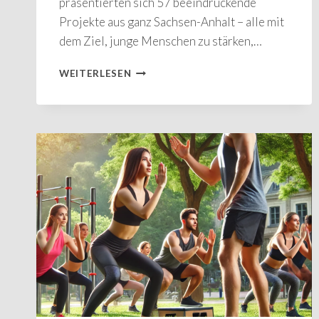
präsentierten sich 57 beeindruckende
Projekte aus ganz Sachsen-Anhalt – alle mit
dem Ziel, junge Menschen zu stärken,…
MOVEPROSPORT
WEITERLESEN
E.V.
GEWINNT
DEN
1.
PLATZ
BEIM
JUGENDENGAGEMENTPREIS
SACHSEN-
ANHALT
2025!