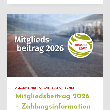
JETZT
STARTEN
UND
GESUNDHEIT
AKTIV
VERBESSERN
ALLGEMEINES
|
ORGANISIATORISCHES
Mitgliedsbeitrag 2026
– Zahlungsinformation