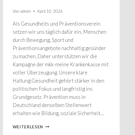
Von
admin
April 10, 2026
Als Gesundheits und Präventionsverein
setzen wir uns täglich dafür ein, Menschen
durch Bewegung, Sport und
Präventionsangebote nachhaltig gesünder
zu machen. Daher unterstützen wir die
Kampagne der mkk-meine Krankenkasse mit
voller Überzeugung. Unsere klare
Haltung:Gesundheit gehört stärker in den
politischen Fokus und langfristig ins
Grundgesetz. Prävention muss in
Deutschland denselben Stellenwert
erhalten wie Bildung, soziale Sicherheit…
MOVEPROSPORT
WEITERLESEN
E.V.