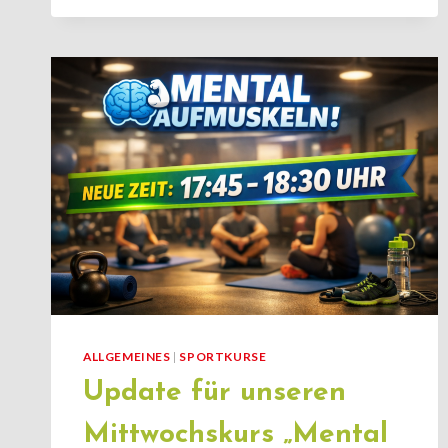
ÜBER
DIE
MOVECONNECT
APP
BUCHBAR!
ALLGEMEINES
|
SPORTKURSE
Update für unseren
Mittwochskurs „Mental