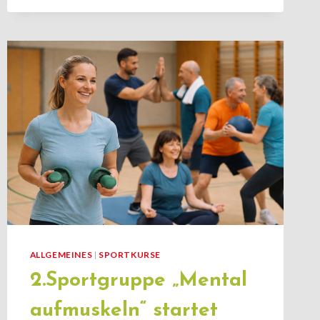
UNTERSTÜTZT
INITIATIVE
FÜR
MEHR
POLITISCHE
PRIORITÄT
VON
GESUNDHEIT
ALLGEMEINES
|
SPORTKURSE
2.Sportgruppe „Mental
aufmuskeln“ startet