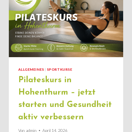
ALLGEMEINES
|
SPORTKURSE
Pilateskurs in
Hohenthurm – jetzt
starten und Gesundheit
aktiv verbessern
Von
admin
April 14, 2026