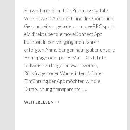
Ein weiterer Schritt in Richtung digitale
Vereinswelt: Ab sofort sind die Sport- und
Gesundheitsangebote von movePROsport
e.V. direkt über die moveConnect App
buchbar. In den vergangenen Jahren
erfolgten Anmeldungen häufig über unsere
Homepage oder per E-Mail. Das führte
teilweise zu längeren Wartezeiten,
Rückfragen oder Wartelisten. Mit der
Einführung der App möchten wir die
Kursbuchung transparenter,…
WEITERLESEN
MOVEPROSPORT
E.V.
JETZT
DIREKT