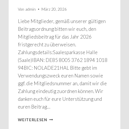
Von
admin
März 20, 2026
Liebe Mitglieder, gemäß unserer gültigen
Beitragsordnung bitten wir euch, den
Mitgliedsbeitrag für das Jahr 2026
fristgerecht zu überweisen.
Zahlungsdetails:Saalesparkasse Halle
(Saale)IBAN: DE85 8005 3762 1894 1018
94BIC: NOLADE21HAL Bitte gebt im
Verwendungszweck euren Namen sowie
ggf. die Mitgliedsnummer an, damit wir die
Zahlung eindeutig zuordnen können. Wir
danken euch für eure Unterstützung und
euren Beitrag…
MITGLIEDSBEITRAG
WEITERLESEN
2026