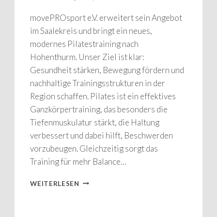
movePROsport e.V. erweitert sein Angebot
im Saalekreis und bringt ein neues,
modernes Pilatestraining nach
Hohenthurm. Unser Ziel ist klar:
Gesundheit stärken, Bewegung fördern und
nachhaltige Trainingsstrukturen in der
Region schaffen. Pilates ist ein effektives
Ganzkörpertraining, das besonders die
Tiefenmuskulatur stärkt, die Haltung
verbessert und dabei hilft, Beschwerden
vorzubeugen. Gleichzeitig sorgt das
Training für mehr Balance…
PILATESKURS
WEITERLESEN
IN
HOHENTHURM
–