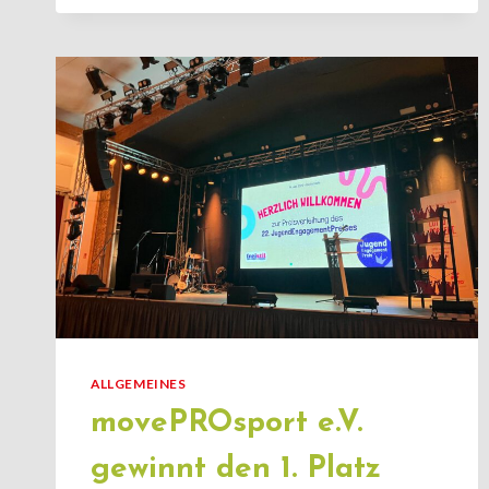
MITTWOCHSKURS
„MENTAL
AUFMUSKELN“
ALLGEMEINES
movePROsport e.V.
gewinnt den 1. Platz