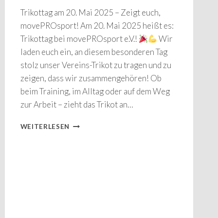
Trikottag am 20. Mai 2025 – Zeigt euch,
movePROsport! Am 20. Mai 2025 heißt es:
Trikottag bei movePROsport e.V.!
Wir
laden euch ein, an diesem besonderen Tag
stolz unser Vereins-Trikot zu tragen und zu
zeigen, dass wir zusammengehören! Ob
beim Training, im Alltag oder auf dem Weg
zur Arbeit – zieht das Trikot an…
TRIKOTTAG
WEITERLESEN