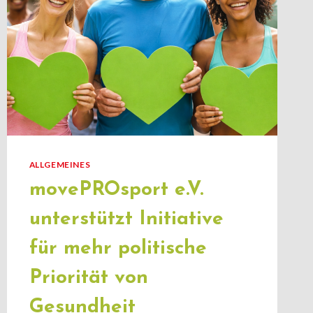
ALLGEMEINES
movePROsport e.V.
unterstützt Initiative
für mehr politische
Priorität von
Gesundheit