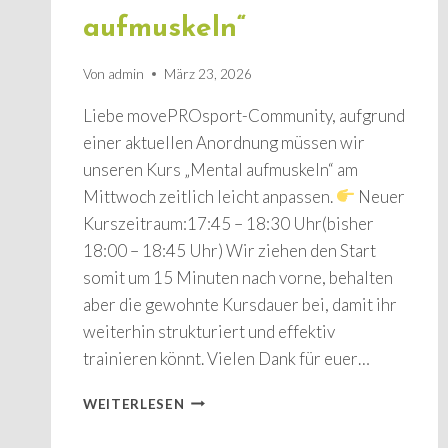
aufmuskeln“
Von
admin
März 23, 2026
Liebe movePROsport-Community, aufgrund
einer aktuellen Anordnung müssen wir
unseren Kurs „Mental aufmuskeln“ am
Mittwoch zeitlich leicht anpassen.
Neuer
Kurszeitraum:17:45 – 18:30 Uhr(bisher
18:00 – 18:45 Uhr) Wir ziehen den Start
somit um 15 Minuten nach vorne, behalten
aber die gewohnte Kursdauer bei, damit ihr
weiterhin strukturiert und effektiv
trainieren könnt. Vielen Dank für euer…
UPDATE
WEITERLESEN
FÜR
UNSEREN