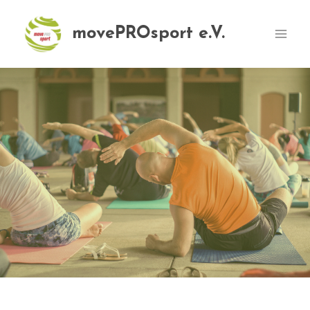
Zum
Inhalt
movePROsport e.V.
springen