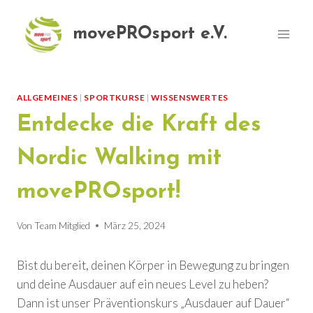
Zum
Inhalt
movePROsport e.V.
springen
ALLGEMEINES
|
SPORTKURSE
|
WISSENSWERTES
Entdecke die Kraft des
Nordic Walking mit
movePROsport!
Von
Team Mitglied
März 25, 2024
Bist du bereit, deinen Körper in Bewegung zu bringen
und deine Ausdauer auf ein neues Level zu heben?
Dann ist unser Präventionskurs „Ausdauer auf Dauer“