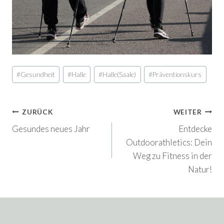
Schlagworte:
#
Gesundheit
#
Halle
#
Halle(Saale)
#
Präventionskurs
Beitragsnavigation
ZURÜCK
WEITER
Gesundes neues Jahr
Entdecke
Outdoorathletics: Dein
Weg zu Fitness in der
Natur!