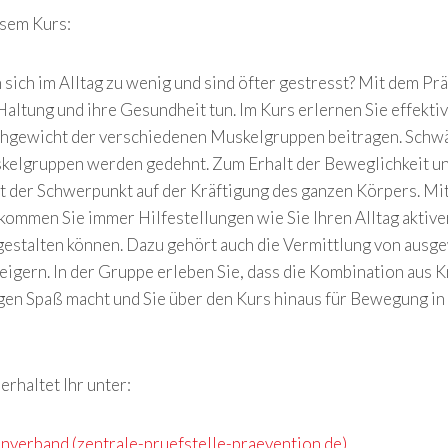
esem Kurs:
n sich im Alltag zu wenig und sind öfter gestresst? Mit dem P
 Haltung und ihre Gesundheit tun. Im Kurs erlernen Sie effektiv
chgewicht der verschiedenen Muskelgruppen beitragen. Schw
skelgruppen werden gedehnt. Zum Erhalt der Beweglichkeit un
t der Schwerpunkt auf der Kräftigung des ganzen Körpers. Mit
ommen Sie immer Hilfestellungen wie Sie Ihren Alltag aktive
gestalten können. Dazu gehört auch die Vermittlung von aus
eigern. In der Gruppe erleben Sie, dass die Kombination aus 
n Spaß macht und Sie über den Kurs hinaus für Bewegung in 
rhaltet Ihr unter:
enverband (zentrale-pruefstelle-praevention.de)