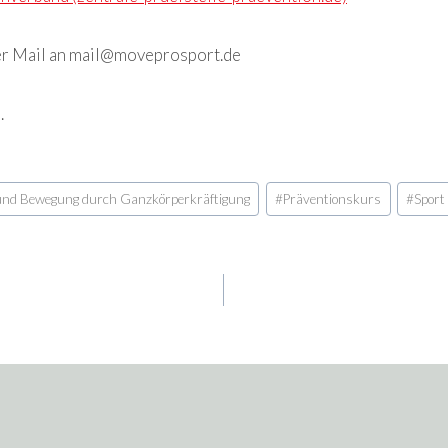
r Mail an mail@moveprosport.de
.
und Bewegung durch Ganzkörperkräftigung
#
Präventionskurs
#
Sport
gation