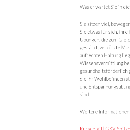
Was er wartet Sie in di
Sie sitzen viel, bewege
Sie etwas für sich, ihre
Übungen, die zum Glei
gestärkt, verkürzte Mu
aufrechten Haltung lieg
Wissensvermittlung bek
gesundheitsförderlich 
die ihr Wohlbefinden st
und Entspannungsübunge
sind.
Weitere Informationen e
Kursdetail | GKV-Spitz