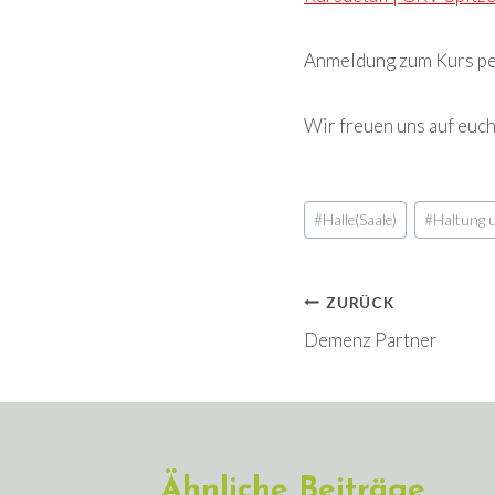
Anmeldung zum Kurs pe
Wir freuen uns auf euch
Schlagworte:
#
Halle(Saale)
#
Haltung 
Beitragsnavi
ZURÜCK
Demenz Partner
Ähnliche Beiträge