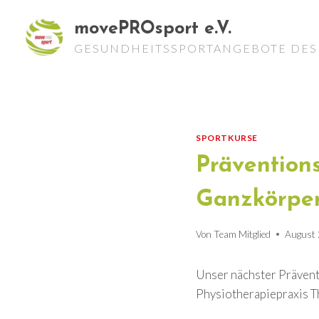
Zum
movePROsport e.V.
Inhalt
springen
GESUNDHEITSSPORTANGEBOTE DES 
SPORTKURSE
Prävention
Ganzkörper
Von
Team Mitglied
August 
Unser nächster Prävent
Physiotherapiepraxis Th