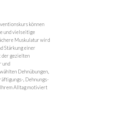
räventionskurs können
e und vielseitige
ächere Muskulatur wird
d Stärkung einer
 der gezielten
r und
gewählten Dehnübungen,
Kräftigungs-, Dehnungs-
Ihrem Alltag motiviert