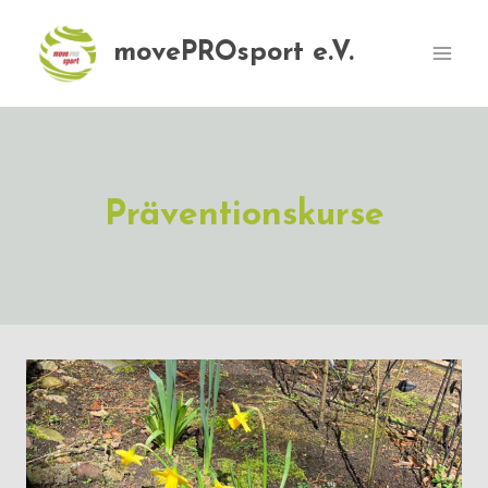
Zum
Inhalt
movePROsport e.V.
springen
Präventionskurse