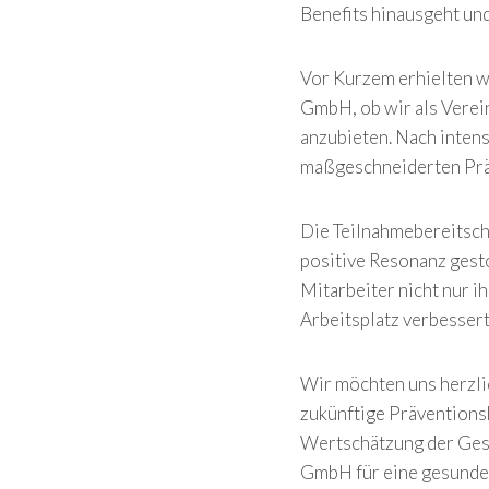
Benefits hinausgeht und
Vor Kurzem erhielten w
GmbH, ob wir als Verei
anzubieten. Nach inten
maßgeschneiderten Präv
Die Teilnahmebereitscha
positive Resonanz gestoß
Mitarbeiter nicht nur ih
Arbeitsplatz verbessert
Wir möchten uns herzlic
zukünftige Präventions
Wertschätzung der Gesc
GmbH für eine gesunde