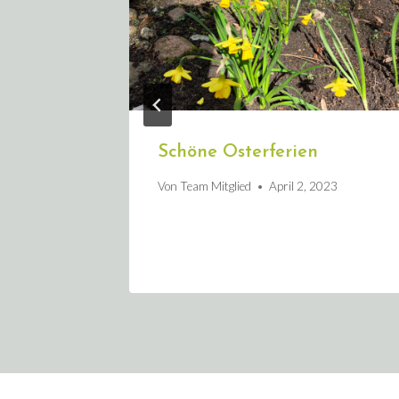
r
Schöne Osterferien
2, 2023
Von
Team Mitglied
April 2, 2023