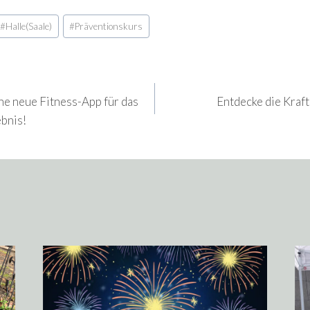
#
Halle(Saale)
#
Präventionskurs
gation
ne neue Fitness-App für das
Entdecke die Kraf
ebnis!