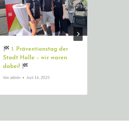
1. Präventionstag der
Neu be
Stadt Halle – wir waren
Von
Team Mi
dabei!
Von
admin
Juni 16, 2025