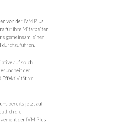
ten von der IVM Plus
s für ihre Mitarbeiter
uns gemeinsam, einen
H durchzuführen.
iative auf solch
 Gesundheit der
 Effektivität am
ns bereits jetzt auf
utlich die
gagement der IVM Plus