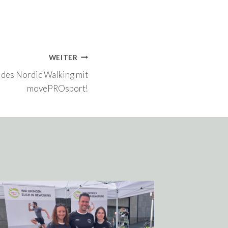
WEITER
t des Nordic Walking mit
movePROsport!