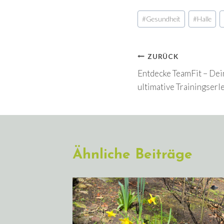
Schlagworte:
#
Gesundheit
#
Halle
Beitragsnavi
ZURÜCK
Entdecke TeamFit – Dei
ultimative Trainingserl
Ähnliche Beiträge