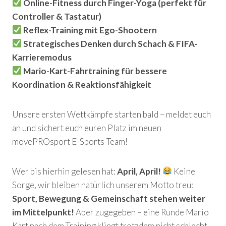
Online-Fitness durch Finger-Yoga (perfekt für
Controller & Tastatur)
Reflex-Training mit Ego-Shootern
Strategisches Denken durch Schach & FIFA-
Karrieremodus
Mario-Kart-Fahrtraining für bessere
Koordination & Reaktionsfähigkeit
Unsere ersten Wettkämpfe starten bald – meldet euch
an und sichert euch euren Platz im neuen
movePROsport E-Sports-Team!
Wer bis hierhin gelesen hat:
April, April!
Keine
Sorge, wir bleiben natürlich unserem Motto treu:
Sport, Bewegung & Gemeinschaft stehen weiter
im Mittelpunkt!
Aber zugegeben – eine Runde Mario
Kart nach dem Training klingt trotzdem nicht schlecht,