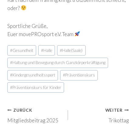
oder?
Sportliche Grüße,
Euer movePROsport e.V. Team
Schlagworte:
#
Gesundheit
#
Halle
#
Halle(Saale)
#
Haltung und Bewegung durch Ganzkörperkräftigung
#
Kindergesundheitssport
#
Präventionskurs
#
Präventionskurs für Kinder
Beitragsnavigation
ZURÜCK
WEITER
Mitgliedsbeitrag 2025
Trikottag