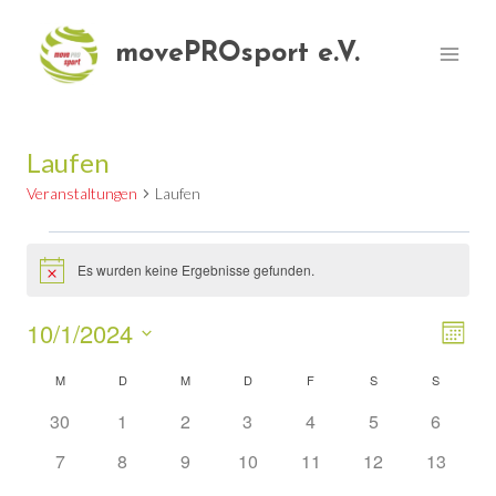
Zum
Inhalt
movePROsport e.V.
springen
Laufen
Veranstaltungen
Laufen
Veranstaltungen
Es wurden keine Ergebnisse gefunden.
Hinweis
10/1/2024
Ver
Ansi
Monat
Datum
Ans
Nav
M
MONTAG
D
DIENSTAG
M
MITTWOCH
D
DONNERSTAG
F
FREITAG
S
SAMSTAG
S
SONNTA
Kalender
wählen.
Nav
0
0
0
0
0
0
0
30
1
2
3
4
5
6
von
Veranstaltungen
Veranstaltungen
Veranstaltungen
Veranstaltungen
Veranstaltungen
Veranstaltungen
Veranst
0
0
0
0
0
0
0
7
8
9
10
11
12
13
Veranstaltungen
Veranstaltungen
Veranstaltungen
Veranstaltungen
Veranstaltungen
Veranstaltungen
Veranstaltungen
Veransta