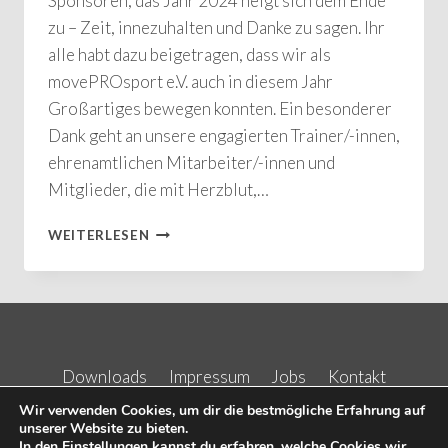
Sponsoren, das Jahr 2024 neigt sich dem Ende
zu – Zeit, innezuhalten und Danke zu sagen. Ihr
alle habt dazu beigetragen, dass wir als
movePROsport e.V. auch in diesem Jahr
Großartiges bewegen konnten. Ein besonderer
Dank geht an unsere engagierten Trainer/-innen,
ehrenamtlichen Mitarbeiter/-innen und
Mitglieder, die mit Herzblut,…
WEITERLESEN
DANKESCHÖN
UND
EINEN
GUTEN
RUTSCH
INS
Downloads
Impressum
Jobs
Kontakt
NEUE
JAHR!
Kurse
Wir verwenden Cookies, um dir die bestmögliche Erfahrung auf
unserer Website zu bieten.
In den
Einstellungen
kannst du erfahren, welche Cookies wir