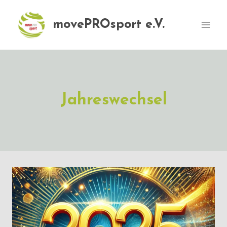
Zum
Inhalt
movePROsport e.V.
springen
Jahreswechsel