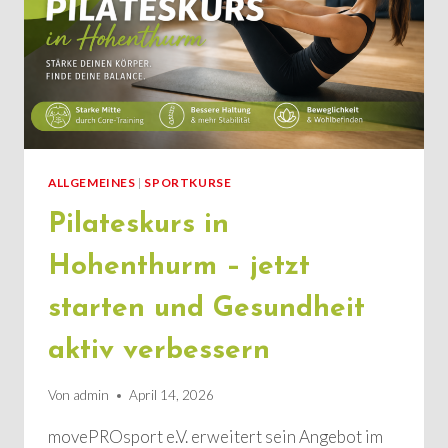
ALLGEMEINES
|
SPORTKURSE
Pilateskurs in
Hohenthurm – jetzt
starten und Gesundheit
aktiv verbessern
Von
admin
April 14, 2026
movePROsport e.V. erweitert sein Angebot im