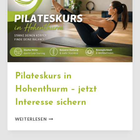
AKTIV
VERBESSERN
Pilateskurs in
Hohenthurm – jetzt
Interesse sichern
PILATESKURS
WEITERLESEN
IN
HOHENTHURM
–