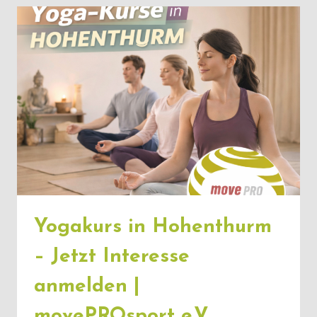
JETZT
INTERESSE
SICHERN
Yogakurs in Hohenthurm
– Jetzt Interesse
anmelden |
movePROsport e.V.