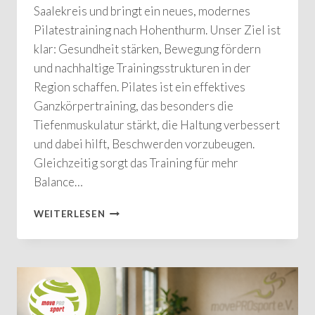
Saalekreis und bringt ein neues, modernes
Pilatestraining nach Hohenthurm. Unser Ziel ist
klar: Gesundheit stärken, Bewegung fördern
und nachhaltige Trainingsstrukturen in der
Region schaffen. Pilates ist ein effektives
Ganzkörpertraining, das besonders die
Tiefenmuskulatur stärkt, die Haltung verbessert
und dabei hilft, Beschwerden vorzubeugen.
Gleichzeitig sorgt das Training für mehr
Balance…
PILATESKURS
WEITERLESEN
IN
HOHENTHURM
–
JETZT
STARTEN
UND
GESUNDHEIT