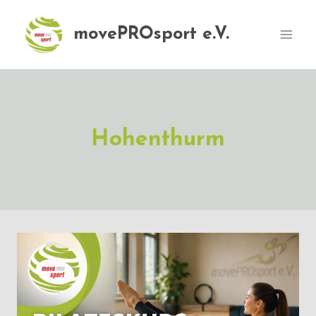
Zum
Inhalt
movePROsport e.V.
springen
Hohenthurm