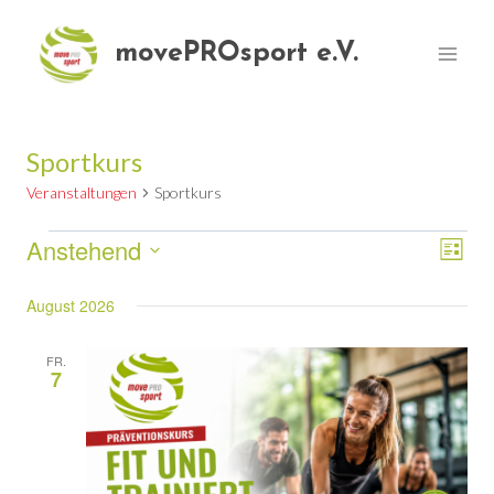
Zum
Inhalt
movePROsport e.V.
springen
Sportkurs
Veranstaltungen
Sportkurs
Anstehend
Veranstaltungen
Ver
Ansi
Liste
Datum
Ans
Nav
August 2026
wählen.
Nav
FR.
7