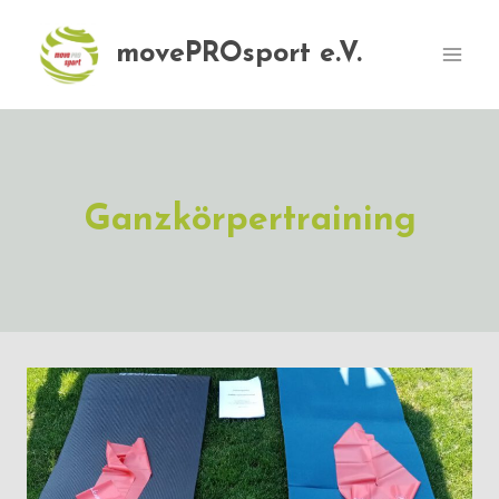
Zum
Inhalt
movePROsport e.V.
springen
Ganzkörpertraining