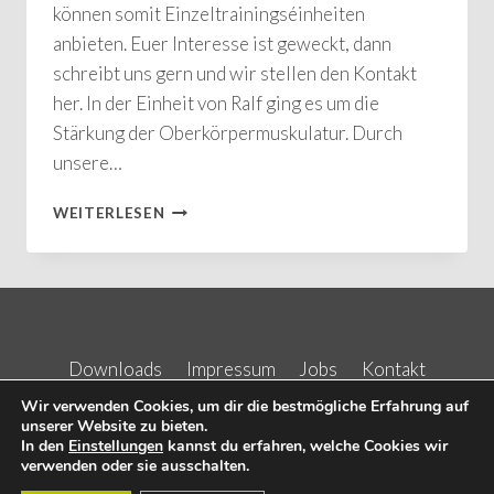
können somit Einzeltrainingséinheiten
anbieten. Euer Interesse ist geweckt, dann
schreibt uns gern und wir stellen den Kontakt
her. In der Einheit von Ralf ging es um die
Stärkung der Oberkörpermuskulatur. Durch
unsere…
RALF
WEITERLESEN
ALS
PERSONALTRAINER
UNTERWEGS
Downloads
Impressum
Jobs
Kontakt
Kurse
Wir verwenden Cookies, um dir die bestmögliche Erfahrung auf
unserer Website zu bieten.
In den
Einstellungen
kannst du erfahren, welche Cookies wir
verwenden oder sie ausschalten.